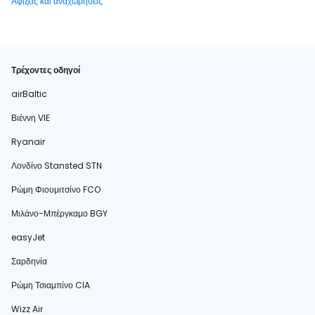
Αφίξεις και αναχωρήσεις
Τρέχοντες οδηγοί
airBaltic
Βιέννη VIE
Ryanair
Λονδίνο Stansted STN
Ρώμη Φιουμιτσίνο FCO
Μιλάνο-Μπέργκαμο BGY
easyJet
Σαρδηνία
Ρώμη Τσιαμπίνο CIA
Wizz Air