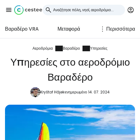
Βαραδέρο VRA
Μεταφορά
Περισσότερα
Συνδεθείτε στο Cestee
... η παγκόσμια ταξιδιωτική κοινότητα
Αεροδρόμια
Βαραδέρο
Υπηρεσίες
Υπηρεσίες στο αεροδρόμιο
Συνεχίστε με την Google
Βαραδέρο
Kryštof Hájek
ενημερωμένο 14. 07. 2024
Συνεχίστε με το Facebook
Συνεχίστε με email