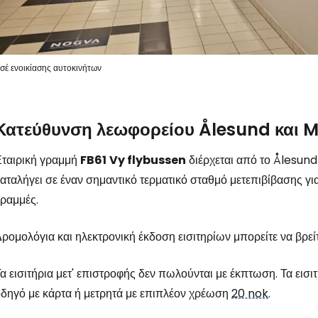
Συνδεθείτε σ
ισέ ενοικίασης αυτοκινήτων
... η παγκόσμια ταξιδιωτική κοινότητα
Κατεύθυνση λεωφορείου Ålesund και 
Συν
Εταιρική γραμμή
FB61
Vy flybussen
διέρχεται από το Ålesund
αταλήγει σε έναν σημαντικό τερματικό σταθμό μετεπιβίβασης γι
ραμμές.
Συνε
ρομολόγια και ηλεκτρονική έκδοση εισιτηρίων μπορείτε να βρε
Συ
α εισιτήρια μετ' επιστροφής δεν πωλούνται με έκπτωση. Τα ει
δηγό με κάρτα ή μετρητά με επιπλέον χρέωση
20 nok
.