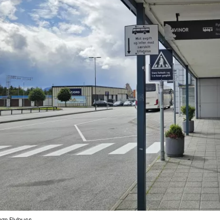
άση Flybuss