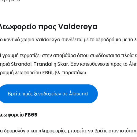
Λεωφορείο προς Valderøya
ο κοντινό χωριό Valderøya συνδέεται με το αεροδρόμιο με το
 γραμμή τερματίζει στην αποβάθρα όπου συνδέονται τα πλοία εξ
ησιά Strandal, Trandal ή Skar. Εάν κατευθύνεστε προς το Ål
ραμμή λεωφορείου FB61, βλ. παραπάνω.
Βρείτε τιμές ξενοδοχείων σε Ålesund
Λεωφορείο FB65
α δρομολόγια και πληροφορίες μπορείτε να βρείτε στον ιστότο