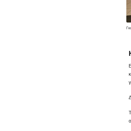
Γκ
κ
γ
Δ
Τ
ο