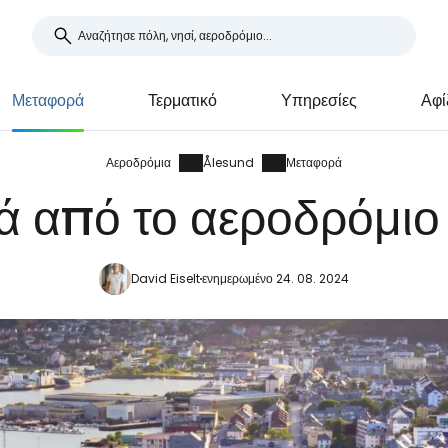
Μεταφορά
Τερματικό
Υπηρεσίες
Αφί
Αεροδρόμια
Ålesund
Μεταφορά
 από το αεροδρόμι
David Eiselt
ενημερωμένο 24. 08. 2024