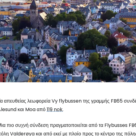
α απευθείας λεωφορεία Vy flybussen της γραμμής FB65 συνδέ
Ålesund και Moa από
119 nok
.
ια πιο συχνή σύνδεση πραγματοποιείται από τα Flybusses FB
όλη Valderøya και από εκεί με πλοίο προς το κέντρο της πόλη