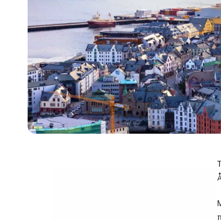
Τ
Μ
π