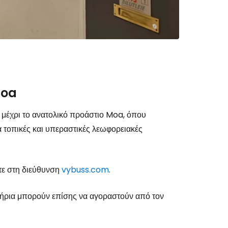
το Cestee
Moa
εχίστε με την Google
 μέχρι το ανατολικό προάστιο Moa, όπου
α τοπικές και υπεραστικές λεωφορειακές
χίστε με το Facebook
ίτε στη διεύθυνση
vybuss.com
.
νεχίστε με email
σιτήρια μπορούν επίσης να αγοραστούν από τον