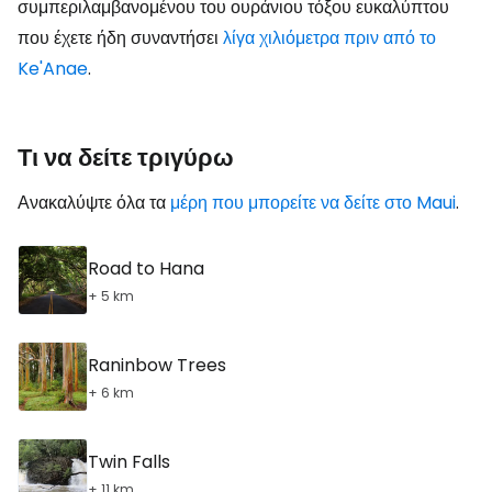
συμπεριλαμβανομένου του ουράνιου τόξου ευκαλύπτου
που έχετε ήδη συναντήσει
λίγα χιλιόμετρα πριν από το
Ke'Anae
.
Τι να δείτε τριγύρω
Ανακαλύψτε όλα τα
μέρη που μπορείτε να δείτε στο Maui
.
Road to Hana
+ 5 km
Raninbow Trees
+ 6 km
Twin Falls
+ 11 km