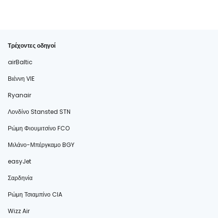
Τρέχοντες οδηγοί
airBaltic
Βιέννη VIE
Ryanair
Λονδίνο Stansted STN
Ρώμη Φιουμιτσίνο FCO
Μιλάνο-Μπέργκαμο BGY
easyJet
Σαρδηνία
Ρώμη Τσιαμπίνο CIA
Wizz Air